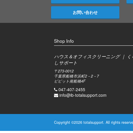
お問い合わせ
Shop Info
ハウス＆オフィスクリーニング ｜ く
しサポート
〒273-0012
千葉県船橋市浜町2－2－7
ビビット南船橋4F
047-407-2455
info@ib-totalsupport.com
Copyright ©
2026 totalsupport. All rights reserv